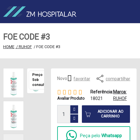
FOE CODE #3
HOME
 / RUHOF
 / FOE CODE #3
Preço
Novo
favoritar
compartilhar
Sob
consulta
Referência:
Marca:
Avaliar Produto
18021
RUHOF
ADICIONAR AO
CARRINHO
Peça pelo
Whatsapp