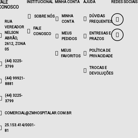
FALE
INSTITUCIONAL
MINHA CONTA
AJUDA
REDES SOCIAIS
CONOSCO
MINHA
DÚVIDAS
SOBRE NÓS
RUA
CONTA
FREQUENTES
VEREADOR
FALE
NELSON
MEUS
ENTREGAS E
CONOSCO
ABRÃO,
PEDIDOS
PRAZOS
2612, ZONA
05
MEUS
POLÍTICA DE
FAVORITOS
PRIVACIDADE
(44) 3225-
3799
TROCAS E
DEVOLUÇÕES
(44) 99921-
8881
(44) 3225-
3799
COMERCIAL@ZMHOSPITALAR.COM.BR
25.153.414/0001-
81