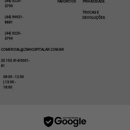
(44) 3225-
FAVORITOS
PRIVACIDADE
3799
TROCAS E
(44) 99921-
DEVOLUÇÕES
8881
(44) 3225-
3799
COMERCIAL@ZMHOSPITALAR.COM.BR
25.153.414/0001-
81
08:00 - 12:00
| 13:00 -
18:00