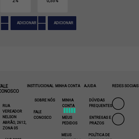
2%
0,55%
ADICIONAR
ADICIONAR
FALE
INSTITUCIONAL
MINHA CONTA
AJUDA
REDES SOCIAIS
CONOSCO
SOBRE NÓS
MINHA
DÚVIDAS
RUA
CONTA
FREQUENTES
VEREADOR
FALE
NELSON
CONOSCO
MEUS
ENTREGAS E
ABRÃO, 2612,
PEDIDOS
PRAZOS
ZONA 05
MEUS
POLÍTICA DE