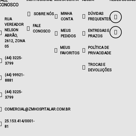
FALE
CONOSCO
MINHA
DÚVIDAS
SOBRE NÓS
RUA
CONTA
FREQUENTES
VEREADOR
FALE
NELSON
MEUS
ENTREGAS E
CONOSCO
ABRÃO,
PEDIDOS
PRAZOS
2612, ZONA
05
MEUS
POLÍTICA DE
FAVORITOS
PRIVACIDADE
(44) 3225-
3799
TROCAS E
DEVOLUÇÕES
(44) 99921-
8881
(44) 3225-
3799
COMERCIAL@ZMHOSPITALAR.COM.BR
25.153.414/0001-
81