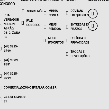
FALE
CONOSCO
MINHA
DÚVIDAS
SOBRE NÓS
RUA
CONTA
FREQUENTES
VEREADOR
FALE
NELSON
MEUS
ENTREGAS E
CONOSCO
ABRÃO,
PEDIDOS
PRAZOS
2612, ZONA
05
MEUS
POLÍTICA DE
FAVORITOS
PRIVACIDADE
(44) 3225-
3799
TROCAS E
DEVOLUÇÕES
(44) 99921-
8881
(44) 3225-
3799
COMERCIAL@ZMHOSPITALAR.COM.BR
25.153.414/0001-
81