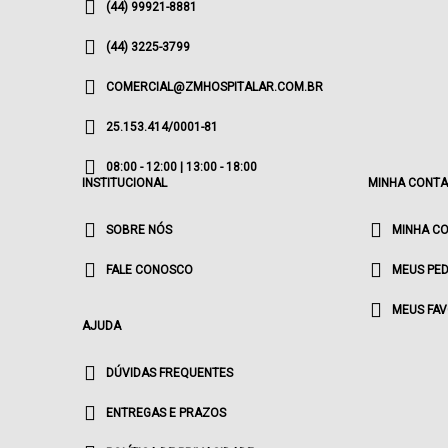
(44) 99921-8881
(44) 3225-3799
COMERCIAL@ZMHOSPITALAR.COM.BR
25.153.414/0001-81
08:00 - 12:00 | 13:00 - 18:00
INSTITUCIONAL
MINHA CONTA
SOBRE NÓS
MINHA C
FALE CONOSCO
MEUS PED
MEUS FAV
AJUDA
DÚVIDAS FREQUENTES
ENTREGAS E PRAZOS